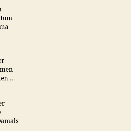
n
rrtum
ima
r
er
armen
den …
er
e
 Damals