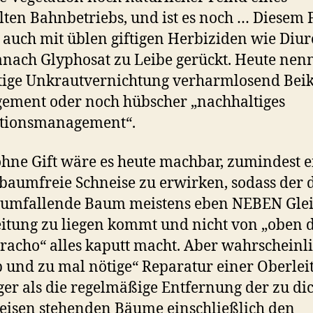
lten Bahnbetriebs, und ist es noch … Diesem 
auch mit üblen giftigen Herbiziden wie Diu
nach Glyphosat zu Leibe gerückt. Heute nen
tige Unkrautvernichtung verharmlosend Beik
ement oder noch hübscher „nachhaltiges
ationsmanagement“.
hne Gift wäre es heute machbar, zumindest e
 baumfreie Schneise zu erwirken, sodass der
 umfallende Baum meistens eben NEBEN Gle
itung zu liegen kommt und nicht von „oben d
racho“ alles kaputt macht. Aber wahrscheinli
b und zu mal nötige“ Reparatur einer Oberlei
ger als die regelmäßige Entfernung der zu di
eisen stehenden Bäume einschließlich den