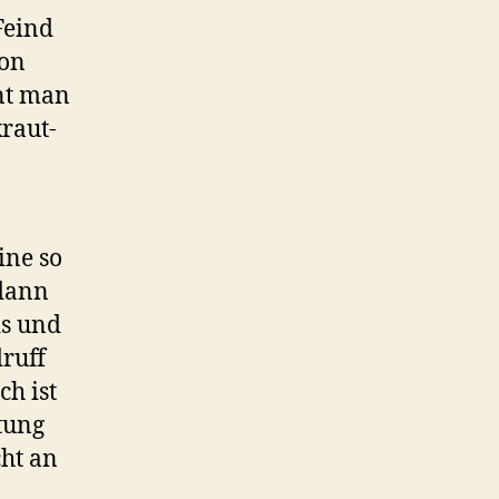
Feind
ron
nt man
raut-
ine so
 dann
is und
ruff
ch ist
tung
cht an