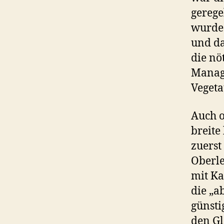
gerege
wurde 
und da
die nö
Manag
Veget
Auch o
breite
zuerst
Oberle
mit Ka
die „a
günsti
den Gl