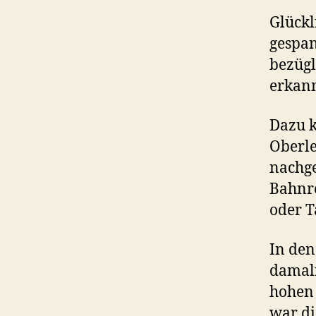
Glückl
gespan
bezügl
erkann
Dazu k
Oberle
nachge
Bahnre
oder T
In den
damal
hohen 
war di