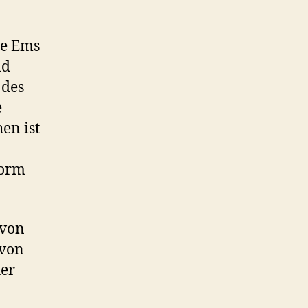
ie Ems
nd
 des
e
en ist
Form
 von
 von
her