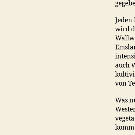
gegebe
Jeden 
wird d
Wallwä
Emsla
intens
auch W
kultiv
von Te
Was nü
Westen
vegeta
kommen